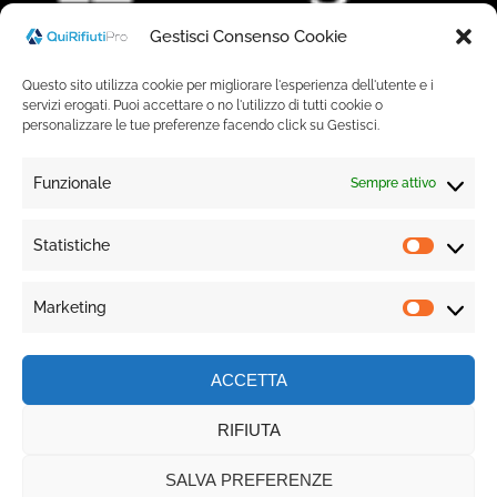
Gestisci Consenso Cookie
ACCEDI
Se sei già cliente
Questo sito utilizza cookie per migliorare l'esperienza dell'utente e i
servizi erogati. Puoi accettare o no l'utilizzo di tutti cookie o
ACCEDI
alla tua area
personalizzare le tue preferenze facendo click su Gestisci.
riservata
GLOSSARIO
Funzionale
Sempre attivo
SOCIAL MEDIA
Statistiche
FACEBOOK
Marketing
INSTAGRAM
LINKEDIN
ACCETTA
Scopri se sei obbligato al RENTRI
RIFIUTA
COPYRIGHT 2026 © STUDIOBOOST – P.IVA
SALVA PREFERENZE
03412291209